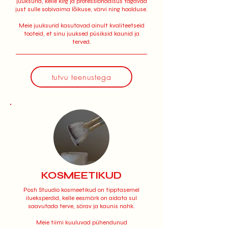
juuksurid, kelle kirg ja professionaalsus tagavad
just sulle sobivaima lõikuse, värvi ning hoolduse.
Meie juuksurid kasutavad ainult kvaliteetseid
tooteid, et sinu juuksed püsiksid kaunid ja
terved.
tutvu teenustega
KOSMEETIKUD
Posh Stuudio kosmeetikud on tipptasemel
ilueksperdid, kelle eesmärk on aidata sul
saavutada terve, särav ja kaunis nahk.
Meie tiimi kuuluvad pühendunud