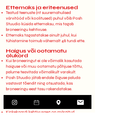
Ettemaks ja eriteenused
Teatud teenuste (nt suuremahulised
värvitööd või koolitused) puhul võib Posh
Stuudio küsida ettemaksu, mis tagab
broneeringu kehtivuse.
Ettemaks tagastatakse ainult juhul, kui
tühistamine toimub vähemalt 48 tundi ette.
Haigus või ootamatu
olukord
Kui broneeringut ei ole võimalik kasutada
haiguse või muu ootamatu põhjuse tõttu,
palume teavitada võimalikult varakult.
Posh Stuudio jätab endale õiguse paluda
vastavat tõendit ning otsustada, kas
broneeringu eest tasu rakendatakse.
Kinkekaardid ja
soodustused
Kinkekaardi kehtivusaeg on märgitud
kaardile. Kehtivusaega ei pikendata.
Sooduskampaaniad ei kehti kinkekaartide ja
varasemate broneeringute tagantjärele