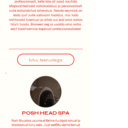
professionaali, kelle käe all saad nautida
kõrgkvaliteetseid nahahooldusi ja personaalselt
sulle kohandatud lahendusi. Nende eesmärk on
leida just sulle sobivaim hooldus, mis toob
nähtavaid tulemusi ja aitab sul end oma nahas
hästi tunda. Broneeri aeg ja usalda oma naha
eest hoolitsemine kogenud professionaalidele!
tutvu teenustega
POSH HEAD SPA
Posh Stuudios usume, et tõeline ilu algab rahust ja
tasakaalust sinu sees. Just seetõttu oleme toonud