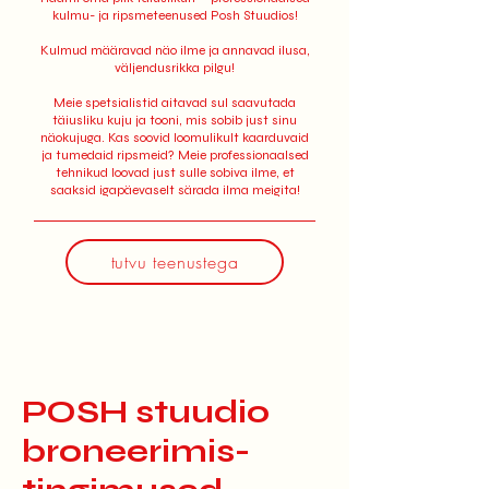
kulmu- ja ripsmeteenused Posh Stuudios!
Kulmud määravad näo ilme ja annavad ilusa,
väljendusrikka pilgu!
Meie spetsialistid aitavad sul saavutada
täiusliku kuju ja tooni, mis sobib just sinu
näokujuga. Kas soovid loomulikult kaarduvaid
ja tumedaid ripsmeid? Meie professionaalsed
tehnikud loovad just sulle sobiva ilme, et
saaksid igapäevaselt särada ilma meigita!
tutvu teenustega
POSH stuudio
broneerimis-