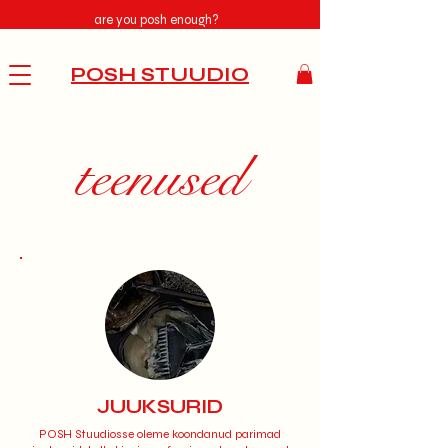
are you posh enough?
POSH STUUDIO
teenused
JUUKSURID
POSH Stuudiosse oleme koondanud parimad