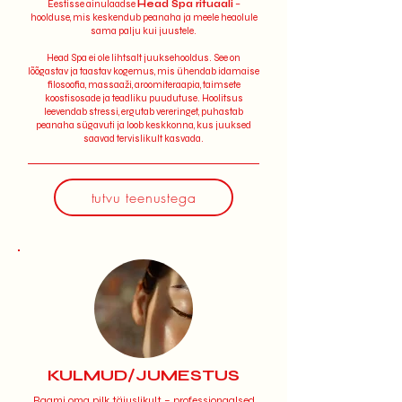
Eestisse ainulaadse
Head Spa rituaali
–
hoolduse, mis keskendub peanaha ja meele heaolule
sama palju kui juustele.
Head Spa ei ole lihtsalt juuksehooldus. See on
lõõgastav ja taastav kogemus, mis ühendab idamaise
filosoofia, massaaži, aroomiteraapia, taimsete
koostisosade ja teadliku puudutuse. Hoolitsus
leevendab stressi, ergutab vereringet, puhastab
peanaha sügavuti ja loob keskkonna, kus juuksed
saavad tervislikult kasvada.
tutvu teenustega
KULMUD/JUMESTUS
Raami oma pilk täiuslikult – professionaalsed